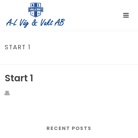
START 1
HOME
/
EDGE SLIDER
/ START 1
Start 1
RECENT POSTS